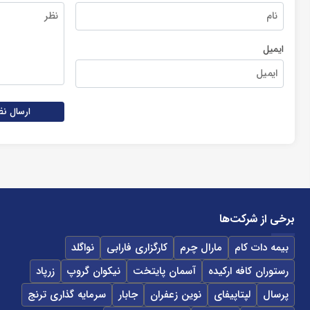
ایمیل
ارسال نظ
برخی از شرکت‌ها
بیمه دات کام
مارال چرم
کارگزاری فارابی
نواگلد
رستوران کافه ارکیده
آسمان پایتخت
نیکوان گروپ
زرپاد
پرسال
لپتاپیفای
نوین زعفران
جابار
سرمایه گذاری ترنج