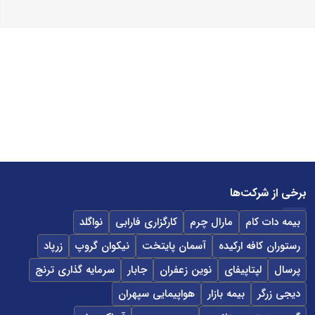
برخی از شرکت‌ها
بیمه دات کام
مارال چرم
کارگزاری فارابی
نواگلد
رستوران کافه ارکیده
آسمان پایتخت
نیکوان گروپ
زرپاد
پرسال
لپتاپیفای
نوین زعفران
جابار
سرمایه گذاری ترنج
دیجی زرگر
بیمه بازار
هواپیمایی سپهران