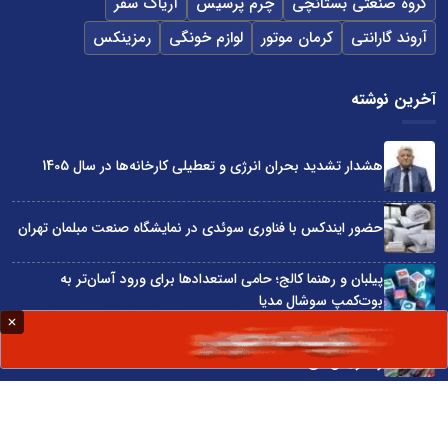
گروه صنعتی بستانچی
چرم پرسیس
آریاک سفر
آروند گارانتی
کرمان موتور
لوازم خونگی
رمزینکس
آخرین نوشته
هشدار تشدید بحران انرژی و تعطیلی کارخانه‌ها در سال 1405
حضور ایندکس با فناوری سوئدی در نمایشگاه صنعت مبلمان تهران
پیلبان و رهنما کالج؛ حامی استعدادها برای ورود آسان‌تر به
بوت‌کمپ سوشال مدیا
واردات مستقیم از چین؛ چگونه حذف واسطه‌ها سود کسب‌وکارها
را افزایش می‌دهد؟
ترند ترین دستبندهای طلا برای تابستان؛ انتخابی ظریف و متفاوت
برای استایل‌های خاص