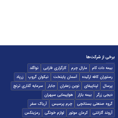
برخی از شرکت‌ها
بیمه دات کام
مارال چرم
کارگزاری فارابی
نواگلد
رستوران کافه ارکیده
آسمان پایتخت
نیکوان گروپ
زرپاد
پرسال
لپتاپیفای
نوین زعفران
جابار
سرمایه گذاری ترنج
دیجی زرگر
بیمه بازار
هواپیمایی سپهران
گروه صنعتی بستانچی
چرم پرسیس
آریاک سفر
آروند گارانتی
کرمان موتور
لوازم خونگی
رمزینکس