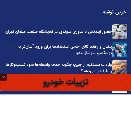
آخرین نوشته
حضور ایندکس با فناوری سوئدی در نمایشگاه صنعت مبلمان تهران
پیلبان و رهنما کالج؛ حامی استعدادها برای ورود آسان‌تر به
بوت‌کمپ سوشال مدیا
واردات مستقیم از چین؛ چگونه حذف واسطه‌ها سود کسب‌وکارها
را افزایش می‌دهد؟
ترند ترین دستبندهای طلا برای تابستان؛ انتخابی ظریف و متفاوت
برای استایل‌های خاص
تبدیل قبوض آب، برق و گاز به اینترنت رایگان
سایت اینترنتی کاماپرس © کلیه حقوق متعلق به سایت اینترنتی کاماپرس است