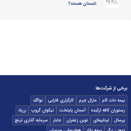
تابستان هستند؟
برخی از شرکت‌ها
بیمه دات کام
مارال چرم
کارگزاری فارابی
نواگلد
رستوران کافه ارکیده
آسمان پایتخت
نیکوان گروپ
زرپاد
پرسال
لپتاپیفای
نوین زعفران
جابار
سرمایه گذاری ترنج
دیجی زرگر
بیمه بازار
هواپیمایی سپهران