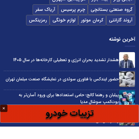
گروه صنعتی بستانچی
چرم پرسیس
آریاک سفر
آروند گارانتی
کرمان موتور
لوازم خونگی
رمزینکس
آخرین نوشته
هشدار تشدید بحران انرژی و تعطیلی کارخانه‌ها در سال 1405
حضور ایندکس با فناوری سوئدی در نمایشگاه صنعت مبلمان تهران
پیلبان و رهنما کالج؛ حامی استعدادها برای ورود آسان‌تر به
بوت‌کمپ سوشال مدیا
واردات مستقیم از چین؛ چگونه حذف واسطه‌ها سود کسب‌وکارها
را افزایش می‌دهد؟
ترند ترین دستبندهای طلا برای تابستان؛ انتخابی ظریف و متفاوت