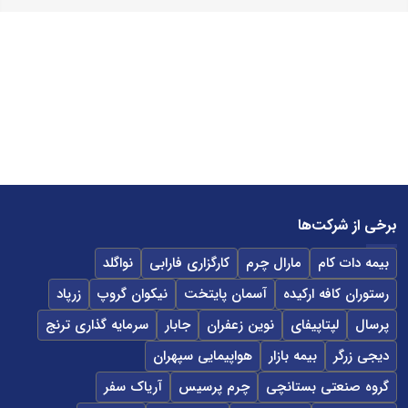
برخی از شرکت‌ها
بیمه دات کام
مارال چرم
کارگزاری فارابی
نواگلد
رستوران کافه ارکیده
آسمان پایتخت
نیکوان گروپ
زرپاد
پرسال
لپتاپیفای
نوین زعفران
جابار
سرمایه گذاری ترنج
دیجی زرگر
بیمه بازار
هواپیمایی سپهران
گروه صنعتی بستانچی
چرم پرسیس
آریاک سفر