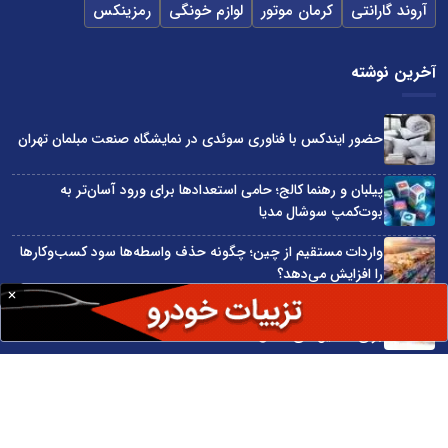
آروند گارانتی
کرمان موتور
لوازم خونگی
رمزینکس
آخرین نوشته
حضور ایندکس با فناوری سوئدی در نمایشگاه صنعت مبلمان تهران
پیلبان و رهنما کالج؛ حامی استعدادها برای ورود آسان‌تر به
بوت‌کمپ سوشال مدیا
واردات مستقیم از چین؛ چگونه حذف واسطه‌ها سود کسب‌وکارها
را افزایش می‌دهد؟
ترند ترین دستبندهای طلا برای تابستان؛ انتخابی ظریف و متفاوت
برای استایل‌های خاص
تبدیل قبوض آب، برق و گاز به اینترنت رایگان