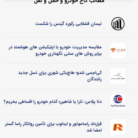
مطالب داغ خودرو و حمل و نقل
نیسان قشقایی رکورد گینس را شکست
مقایسه مدیریت خودرو با اپلیکیشن های هوشمند در
برابر روش های سنتی نگهداری خودرو
کی‌ام‌سی شدو؛ هاچ‌بکی شهری برای نسل جدید
رانندگان
دنا پلاس، تارا یا شاهین؛ کدام خودرو را اقساطی بخریم؟
قرارداد راساموتور و ایدلوب برای تأمین روانکار راسا گستر
امضا شد