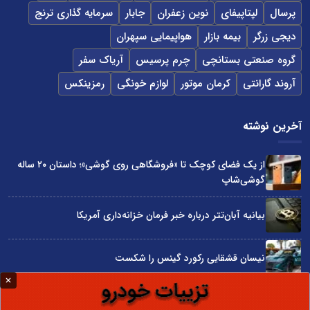
پرسال
لپتاپیفای
نوین زعفران
جابار
سرمایه گذاری ترنج
دیجی زرگر
بیمه بازار
هواپیمایی سپهران
گروه صنعتی بستانچی
چرم پرسیس
آریاک سفر
آروند گارانتی
کرمان موتور
لوازم خونگی
رمزینکس
آخرین نوشته
از یک فضای کوچک تا «فروشگاهی روی گوشی»؛ داستان ۲۰ ساله
گوشی‌شاپ
بیانیه آبان‌تتر درباره خبر فرمان خزانه‌داری آمریکا
نیسان قشقایی رکورد گینس را شکست
توسعه ایران با شعار محقق نمی‌شود