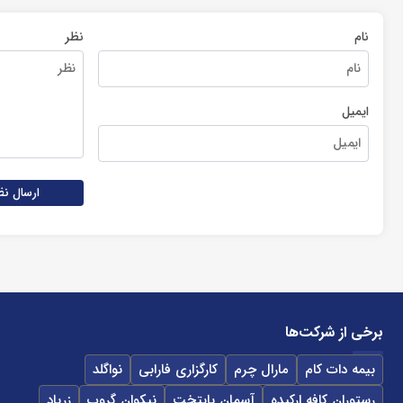
نام
نظر
ایمیل
ارسال نظ
برخی از شرکت‌ها
بیمه دات کام
مارال چرم
کارگزاری فارابی
نواگلد
رستوران کافه ارکیده
آسمان پایتخت
نیکوان گروپ
زرپاد