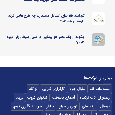
گردنبند طلا برای استایل مینیمال، چه طرح‌هایی ترند
تابستان هستند؟
چگونه از یک دفتر هواپیمایی در شیراز بلیط ارزان تهیه
کنیم؟
برخی از شرکت‌ها
بیمه دات کام
مارال چرم
کارگزاری فارابی
نواگلد
رستوران کافه ارکیده
آسمان پایتخت
نیکوان گروپ
زرپاد
پرسال
لپتاپیفای
نوین زعفران
جابار
سرمایه گذاری ترنج