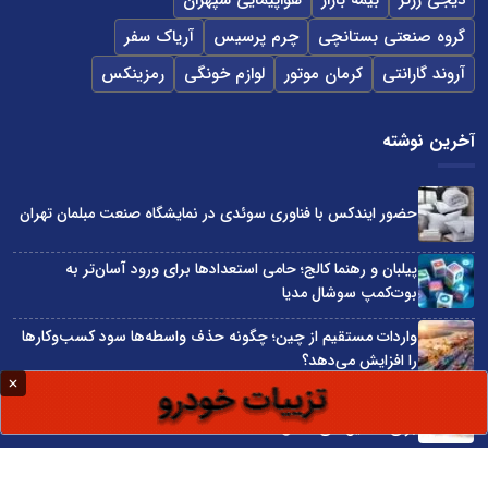
دیجی زرگر
بیمه بازار
هواپیمایی سپهران
گروه صنعتی بستانچی
چرم پرسیس
آریاک سفر
آروند گارانتی
کرمان موتور
لوازم خونگی
رمزینکس
آخرین نوشته
حضور ایندکس با فناوری سوئدی در نمایشگاه صنعت مبلمان تهران
پیلبان و رهنما کالج؛ حامی استعدادها برای ورود آسان‌تر به
بوت‌کمپ سوشال مدیا
واردات مستقیم از چین؛ چگونه حذف واسطه‌ها سود کسب‌وکارها
را افزایش می‌دهد؟
ترند ترین دستبندهای طلا برای تابستان؛ انتخابی ظریف و متفاوت
برای استایل‌های خاص
تبدیل قبوض آب، برق و گاز به اینترنت رایگان