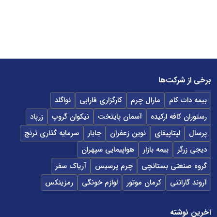
برخی از شرکت‌ها
بیمه دات کام
مارال چرم
کارگزاری فارابی
نواگلد
رستوران کافه ارکیده
آسمان پایتخت
نیکوان گروپ
زرپاد
پرسال
لپتاپیفای
نوین زعفران
جابار
سرمایه گذاری ترنج
دیجی زرگر
بیمه بازار
هواپیمایی سپهران
گروه صنعتی بستانچی
چرم پرسیس
آریاک سفر
آروند گارانتی
کرمان موتور
لوازم خونگی
رمزینکس
آخرین نوشته