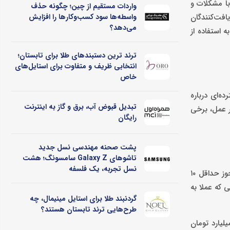
با مشکلات و
واردات مستقیم از چین؛ چگونه حذف
یافت‌کنندگان
واسطه‌ها سود کسب‌وکارها را افزایش
می‌دهد؟
ه استفاده از
ترند ترین دستبندهای طلا برای تابستان؛
انتخابی ظریف و متفاوت برای استایل‌های
خاص
‌ای درباره
تبدیل قبوض آب، برق و گاز به اینترنت
ر عمل، برخی
رایگان
پشت صحنه مهندسی نسل جدید
تاشوهای Galaxy Z سامسونگ؛ هشت
نسل تجربه، یک فلسفه
برآوردهای ما نشان می‌داد که قیمت خودرو در بازار داخلی ایران پنج تا ۱۰ برابر کشورهای همسایه است. بنابراین، با امتیاز واردات خودرو، هر مجوز حداقل ۱۰
 که عملا به
گردنبند طلا برای استایل مینیمال، چه
طرح‌هایی ترند تابستان هستند؟
ود سه میلیارد و جانبازان ۵۰ تا ۶۹ درصد حدود دو میلیارد تومان