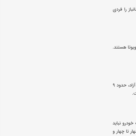
باز را فردی
یوتا هستند.
برای مثال، خودروی بنز C200 اگر از مسیر رسمی سامانه عرضه شود، حدود ۱۲ میلیارد تومان قیمت خواهد داشت؛ در حالی‌که همین خودرو در بازار آزاد، حدود ۹
ت خودرو نباید
ار تا چهار و