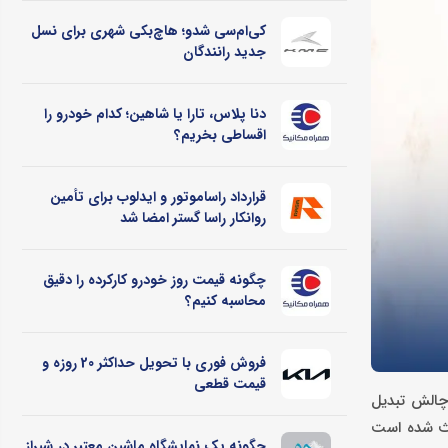
کی‌ام‌سی شدو؛ هاچ‌بکی شهری برای نسل
جدید رانندگان
دنا پلاس، تارا یا شاهین؛ کدام خودرو را
اقساطی بخریم؟
قرارداد راساموتور و ایدلوب برای تأمین
روانکار راسا گستر امضا شد
چگونه قیمت روز خودرو کارکرده را دقیق
محاسبه کنیم؟
فروش فوری با تحویل حداکثر 20 روزه و
قیمت قطعی
 چالش تبدیل
عث شده است
چگونه یک نمایشگاه ماشین معتبر در شیراز