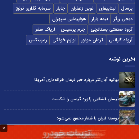
پرسال
لپتاپیفای
نوین زعفران
جابار
سرمایه گذاری ترنج
دیجی زرگر
بیمه بازار
هواپیمایی سپهران
گروه صنعتی بستانچی
چرم پرسیس
آریاک سفر
آروند گارانتی
کرمان موتور
لوازم خونگی
رمزینکس
آخرین نوشته
بیانیه آبان‌تتر درباره خبر فرمان خزانه‌داری آمریکا
نیسان قشقایی رکورد گینس را شکست
توسعه ایران با شعار محقق نمی‌شود
آراد چوب با گارانتی بی‌قید و شرط در نمایشگاه صنعت مبلمان