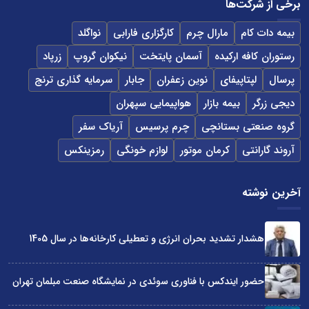
برخی از شرکت‌ها
بیمه دات کام
مارال چرم
کارگزاری فارابی
نواگلد
رستوران کافه ارکیده
آسمان پایتخت
نیکوان گروپ
زرپاد
پرسال
لپتاپیفای
نوین زعفران
جابار
سرمایه گذاری ترنج
دیجی زرگر
بیمه بازار
هواپیمایی سپهران
گروه صنعتی بستانچی
چرم پرسیس
آریاک سفر
آروند گارانتی
کرمان موتور
لوازم خونگی
رمزینکس
آخرین نوشته
هشدار تشدید بحران انرژی و تعطیلی کارخانه‌ها در سال 1405
حضور ایندکس با فناوری سوئدی در نمایشگاه صنعت مبلمان تهران