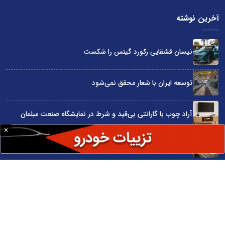
آخرین نوشته
نیسان قشقایی رکورد گینس را شکست
توسعه ایران با شعار محقق نمی‌شود
آراد چوب با گارانتی بی‌قید و شرط در نمایشگاه صنعت مبلمان
۷۰ سال تلاش برای خواب راحت ایرانی‌ها
چگونه با بودجه محدود بهترین گوشی سامسونگ را انتخاب کنیم؟
سایت اینترنتی کاماپرس © کلیه حقوق متعلق به سایت اینترنتی کاماپرس است