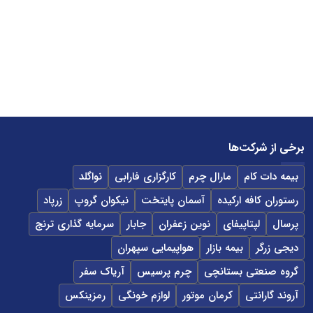
برخی از شرکت‌ها
بیمه دات کام
مارال چرم
کارگزاری فارابی
نواگلد
رستوران کافه ارکیده
آسمان پایتخت
نیکوان گروپ
زرپاد
پرسال
لپتاپیفای
نوین زعفران
جابار
سرمایه گذاری ترنج
دیجی زرگر
بیمه بازار
هواپیمایی سپهران
گروه صنعتی بستانچی
چرم پرسیس
آریاک سفر
آروند گارانتی
کرمان موتور
لوازم خونگی
رمزینکس