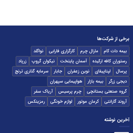
برخی از شرکت‌ها
بیمه دات کام
مارال چرم
کارگزاری فارابی
نواگلد
رستوران کافه ارکیده
آسمان پایتخت
نیکوان گروپ
زرپاد
پرسال
لپتاپیفای
نوین زعفران
جابار
سرمایه گذاری ترنج
دیجی زرگر
بیمه بازار
هواپیمایی سپهران
گروه صنعتی بستانچی
چرم پرسیس
آریاک سفر
آروند گارانتی
کرمان موتور
لوازم خونگی
رمزینکس
آخرین نوشته