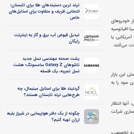
ترند ترین دستبندهای طلا برای تابستان؛
انتخابی ظریف و متفاوت برای استایل‌های
خاص
ار خودروهای
 آسیا-اقیانوسیه
تبدیل قبوض آب، برق و گاز به اینترنت
آمریکایی یا
رایگان
ت می‌کنند.
پشت صحنه مهندسی نسل جدید
تاشوهای Galaxy Z سامسونگ؛ هشت
نسل تجربه، یک فلسفه
ی این بازار
ن سود را به
گردنبند طلا برای استایل مینیمال، چه
طرح‌هایی ترند تابستان هستند؟
آنها انتظار
نحصاری شرکت
چگونه از یک دفتر هواپیمایی در شیراز بلیط
ارزان تهیه کنیم؟
اوره تخصصی،