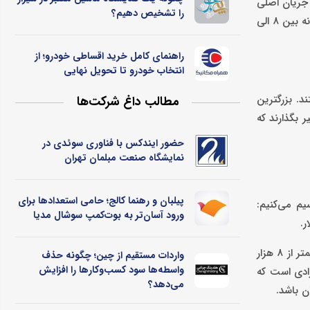
 جریان اصلی
را تشخیص دهیم؟
بازار فروش خودرو راکد بوده و رشد بسیار کمی تا سال 2031 پیش‌بینی می‌شود. اما در همین زمان، خودروهای لوکس توانسته‌اند تا با نرخ رشد سالانه بین 8 الی
راهنمای کامل خرید اقساطی خودرو؛ از
انتخاب خودرو تا تحویل نهایی
تثنی نیستند. بزرگترین
مطالب داغ شرکت‌ها
 بگذارند که
حضور ایندکس با فناوری سوئدی در
نمایشگاه صنعت مبلمان تهران
پیلبان و رهنما کالج؛ حامی استعدادها برای
یم می‌کنیم:
ورود آسان‌تر به بوت‌کمپ سوشال مدیا
هر چهار بخش با نرح رشد سالانه 8 الی 14 درصد تا سال 2031 در حال گسترش هستند. با این حال، انتظار می‌رود که بازار خودروهایی که قیمت کمتر از 8 هزار
واردات مستقیم از چین؛ چگونه حذف
واسطه‌ها سود کسب‌وکارها را افزایش
تعداد افرادی است که
می‌دهد؟