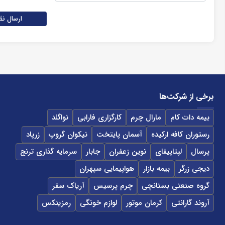
ارسال نظ
برخی از شرکت‌ها
بیمه دات کام
مارال چرم
کارگزاری فارابی
نواگلد
رستوران کافه ارکیده
آسمان پایتخت
نیکوان گروپ
زرپاد
پرسال
لپتاپیفای
نوین زعفران
جابار
سرمایه گذاری ترنج
دیجی زرگر
بیمه بازار
هواپیمایی سپهران
گروه صنعتی بستانچی
چرم پرسیس
آریاک سفر
آروند گارانتی
کرمان موتور
لوازم خونگی
رمزینکس