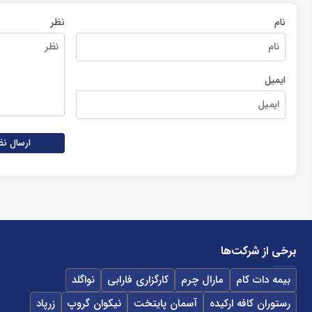
نام
نظر
ایمیل
ارسال نظ
برخی از شرکت‌ها
بیمه دات کام
مارال چرم
کارگزاری فارابی
نواگلد
رستوران کافه ارکیده
آسمان پایتخت
نیکوان گروپ
زرپاد