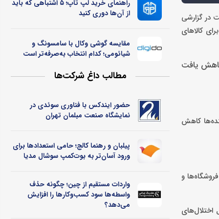
راهنمای خرید لپ تاپ؛ ۵ اشتباهی که باید
از آن‌ها دوری کنید
ت در گزارشی
۶ درصد کاهش یافت اما تقاضا برای کالاهای
مقایسه گوشی وکال با سامسونگ و
شیائومی؛ کدام انتخاب به‌صرفه‌تر است
‌، در روز نخست جنگ، تعداد سفارش‌های اسنپ‌مارکت بیش از ۶۰ درصد کاهش یافت
مطالب داغ شرکت‌ها
حضور ایندکس با فناوری سوئدی در
نمایشگاه صنعت مبلمان تهران
نده‌ها کاهش
پیلبان و رهنما کالج؛ حامی استعدادها برای
ورود آسان‌تر به بوت‌کمپ سوشال مدیا
روشگاه‌ها و
واردات مستقیم از چین؛ چگونه حذف
واسطه‌ها سود کسب‌وکارها را افزایش
می‌دهد؟
ته اول بحران، بیش از ۳۰ هزار سفارش به دلیل اختلال‌های