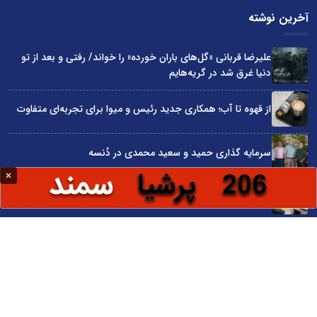
آخرین نوشته
علیرضا قربانی «گل‌های باران خورده» را خواند/ رفتی و بعد از تو
دنیا غرق شد در گریه‌هایم
از قهوه تا آب؛ همکاری جدید رئیس و میوا برای تجربه‌ای متفاوت
سرمایه گذاری حمید و سعید محمدی در دُنسه
چگونه قیمت واقعی ماشین را قبل از خرید بفهمیم؟
«قسطی هتل رزرو کن!»؛ روایت کمپین اسنپ تریپ در روزهای
سخت
سایت اینترنتی کاماپرس © کلیه حقوق متعلق به سایت اینترنتی کاماپرس است