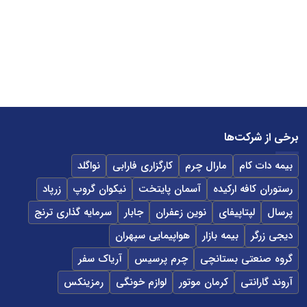
برخی از شرکت‌ها
بیمه دات کام
مارال چرم
کارگزاری فارابی
نواگلد
رستوران کافه ارکیده
آسمان پایتخت
نیکوان گروپ
زرپاد
پرسال
لپتاپیفای
نوین زعفران
جابار
سرمایه گذاری ترنج
دیجی زرگر
بیمه بازار
هواپیمایی سپهران
گروه صنعتی بستانچی
چرم پرسیس
آریاک سفر
آروند گارانتی
کرمان موتور
لوازم خونگی
رمزینکس