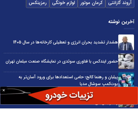
آروند گارانتی
کرمان موتور
لوازم خونگی
رمزینکس
آخرین نوشته
هشدار تشدید بحران انرژی و تعطیلی کارخانه‌ها در سال 1405
حضور ایندکس با فناوری سوئدی در نمایشگاه صنعت مبلمان تهران
پیلبان و رهنما کالج؛ حامی استعدادها برای ورود آسان‌تر به
بوت‌کمپ سوشال مدیا
واردات مستقیم از چین؛ چگونه حذف واسطه‌ها سود کسب‌وکارها
را افزایش می‌دهد؟
ترند ترین دستبندهای طلا برای تابستان؛ انتخابی ظریف و متفاوت
برای استایل‌های خاص