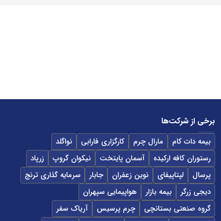
برخی از شرکت‌ها
بیمه دات کام
مارال چرم
کارگزاری فارابی
نواگلد
رستوران کافه ارکیده
آسمان پایتخت
نیکوان گروپ
زرپاد
پرسال
لپتاپیفای
نوین زعفران
جابار
سرمایه گذاری ترنج
دیجی زرگر
بیمه بازار
هواپیمایی سپهران
گروه صنعتی بستانچی
چرم پرسیس
آریاک سفر