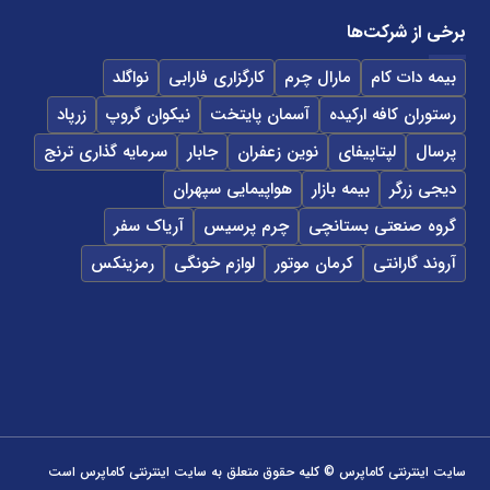
برخی از شرکت‌ها
بیمه دات کام
مارال چرم
کارگزاری فارابی
نواگلد
رستوران کافه ارکیده
آسمان پایتخت
نیکوان گروپ
زرپاد
پرسال
لپتاپیفای
نوین زعفران
جابار
سرمایه گذاری ترنج
دیجی زرگر
بیمه بازار
هواپیمایی سپهران
گروه صنعتی بستانچی
چرم پرسیس
آریاک سفر
آروند گارانتی
کرمان موتور
لوازم خونگی
رمزینکس
سایت اینترنتی کاماپرس © کلیه حقوق متعلق به سایت اینترنتی کاماپرس است