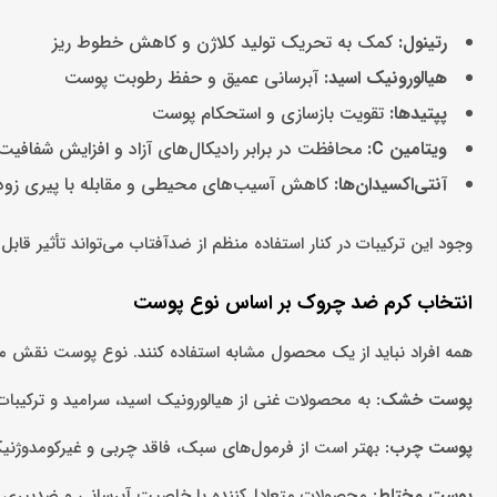
رتینول
:
کمک به تحریک تولید کلاژن و کاهش خطوط ریز
هیالورونیک اسید
:
آبرسانی عمیق و حفظ رطوبت پوست
پپتیدها
:
تقویت بازسازی و استحکام پوست
ویتامین
C:
محافظت در برابر رادیکال‌های آزاد و افزایش شفافی
آنتی‌اکسیدان‌ها
:
کاهش آسیب‌های محیطی و مقابله با پیری زو
وجود این ترکیبات در کنار استفاده منظم از ضدآفتاب می‌تواند تأثیر ق
انتخاب کرم ضد چروک بر اساس نوع پوست
همه افراد نباید از یک محصول مشابه استفاده کنند. نوع پوست نقش مه
پوست خشک
:
به محصولات غنی از هیالورونیک اسید، سرامید و ترکیبات آ
پوست چرب
:
بهتر است از فرمول‌های سبک، فاقد چربی و غیرکومدوژنیک
پوست مختلط
:
محصولات متعادل‌کننده با خاصیت آبرسانی و ضدپیری 