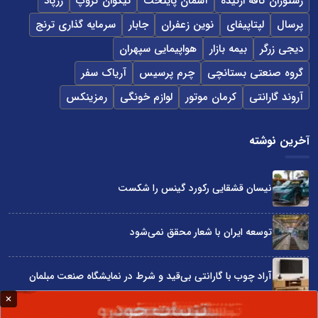
رستوران کافه ارکیده
آسمان پایتخت
نیکوان گروپ
زرپاد
پرسال
لپتاپیفای
نوین زعفران
جابار
سرمایه گذاری ترنج
دیجی زرگر
بیمه بازار
هواپیمایی سپهران
گروه صنعتی بستانچی
چرم پرسیس
آریاک سفر
آروند گارانتی
کرمان موتور
لوازم خونگی
رمزینکس
آخرین نوشته
نیسان قشقایی رکورد گینس را شکست
توسعه ایران با شعار محقق نمی‌شود
آراد چوب با گارانتی بی‌قید و شرط در نمایشگاه صنعت مبلمان