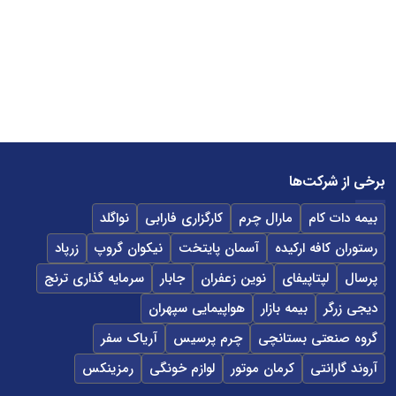
برخی از شرکت‌ها
بیمه دات کام
مارال چرم
کارگزاری فارابی
نواگلد
رستوران کافه ارکیده
آسمان پایتخت
نیکوان گروپ
زرپاد
پرسال
لپتاپیفای
نوین زعفران
جابار
سرمایه گذاری ترنج
دیجی زرگر
بیمه بازار
هواپیمایی سپهران
گروه صنعتی بستانچی
چرم پرسیس
آریاک سفر
آروند گارانتی
کرمان موتور
لوازم خونگی
رمزینکس