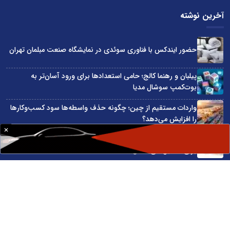
آخرین نوشته
حضور ایندکس با فناوری سوئدی در نمایشگاه صنعت مبلمان تهران
پیلبان و رهنما کالج؛ حامی استعدادها برای ورود آسان‌تر به
بوت‌کمپ سوشال مدیا
واردات مستقیم از چین؛ چگونه حذف واسطه‌ها سود کسب‌وکارها
را افزایش می‌دهد؟
ترند ترین دستبندهای طلا برای تابستان؛ انتخابی ظریف و متفاوت
برای استایل‌های خاص
تبدیل قبوض آب، برق و گاز به اینترنت رایگان
سایت اینترنتی کاماپرس © کلیه حقوق متعلق به سایت اینترنتی کاماپرس است