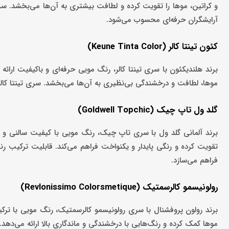
و کراتین، موها را تقویت کرده و لطافت بیشتری به آن‌ها می‌بخشد. سر
آرایشگران حرفه‌ای محسوب می‌شود.
کئون تینتا کالر (Keune Tinta Color)
برند هلندیکئون با سری تینتا کالر، رنگ مویی حرفه‌ای و باکیفیت ارائ
موها، لطافت و درخشندگی بی‌نظیری به آن‌ها می‌بخشد. سری تینتا کالر
گلد ول تاپ ‌چیک (Goldwell Topchic)
برند آلمانی گلد ول با سری تاپ چیک، رنگ مویی با کیفیت سالنی و 
تقویت کرده و رنگی پایدار و یکنواخت فراهم می‌کند. قابلیت ترکیب ر
فراهم می‌سازد.
رولونیسمو کالرسمتیک (Revlonissimo Colorsmetique)
برند رولون پروفشنال با سری رولونیسمو کالرسمتیک، رنگ مویی با تر
موها کمک کرده و رنگ‌هایی با درخشندگی و ماندگاری بالا ارائه می‌د