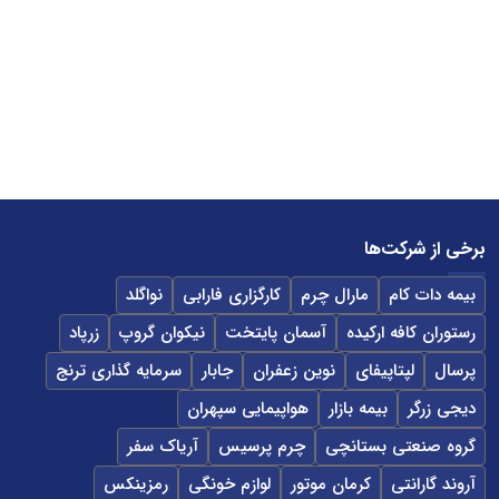
برخی از شرکت‌ها
بیمه دات کام
مارال چرم
کارگزاری فارابی
نواگلد
رستوران کافه ارکیده
آسمان پایتخت
نیکوان گروپ
زرپاد
پرسال
لپتاپیفای
نوین زعفران
جابار
سرمایه گذاری ترنج
دیجی زرگر
بیمه بازار
هواپیمایی سپهران
گروه صنعتی بستانچی
چرم پرسیس
آریاک سفر
آروند گارانتی
کرمان موتور
لوازم خونگی
رمزینکس