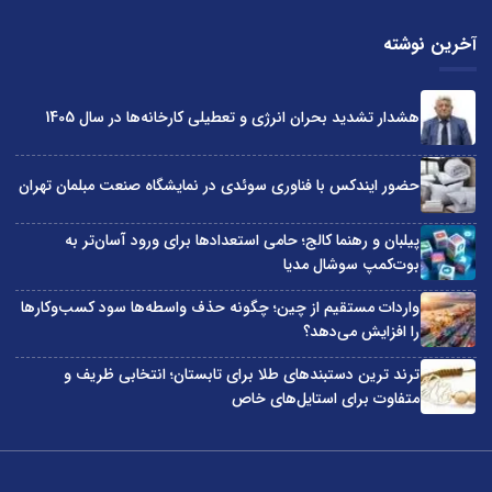
آخرین نوشته
هشدار تشدید بحران انرژی و تعطیلی کارخانه‌ها در سال 1405
حضور ایندکس با فناوری سوئدی در نمایشگاه صنعت مبلمان تهران
پیلبان و رهنما کالج؛ حامی استعدادها برای ورود آسان‌تر به
بوت‌کمپ سوشال مدیا
واردات مستقیم از چین؛ چگونه حذف واسطه‌ها سود کسب‌وکارها
را افزایش می‌دهد؟
ترند ترین دستبندهای طلا برای تابستان؛ انتخابی ظریف و
متفاوت برای استایل‌های خاص