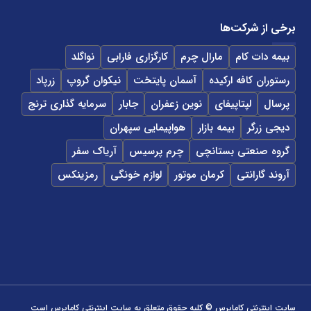
برخی از شرکت‌ها
بیمه دات کام
مارال چرم
کارگزاری فارابی
نواگلد
رستوران کافه ارکیده
آسمان پایتخت
نیکوان گروپ
زرپاد
پرسال
لپتاپیفای
نوین زعفران
جابار
سرمایه گذاری ترنج
دیجی زرگر
بیمه بازار
هواپیمایی سپهران
گروه صنعتی بستانچی
چرم پرسیس
آریاک سفر
آروند گارانتی
کرمان موتور
لوازم خونگی
رمزینکس
سایت اینترنتی کاماپرس © کلیه حقوق متعلق به سایت اینترنتی کاماپرس است