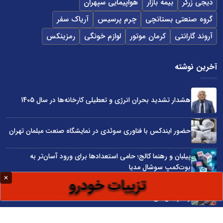
دیجی زرگر
بیمه بازار
هواپیمایی سپهران
گروه صنعتی بستانچی
چرم پرسیس
آریاک سفر
آروند گارانتی
کرمان موتور
لوازم خونگی
رمزینکس
آخرین نوشته
هشدار تشدید بحران انرژی و تعطیلی کارخانه‌ها در سال 1405
حضور ایندکس با فناوری سوئدی در نمایشگاه صنعت مبلمان تهران
پیلبان و رهنما کالج؛ حامی استعدادها برای ورود آسان‌تر به
بوت‌کمپ سوشال مدیا
واردات مستقیم از چین؛ چگونه حذف واسطه‌ها سود کسب‌وکارها
را افزایش می‌دهد؟
ترند ترین دستبندهای طلا برای تابستان؛ انتخابی ظریف و متفاوت