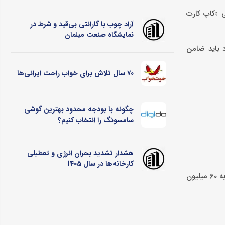
گین حساب سه ماهه امکان درخواست وام 200 میلیون تومانی «کاپ کارت
آراد چوب با گارانتی بی‌قید و شرط در
نمایشگاه صنعت مبلمان
این افراد باید ضامن
۷۰ سال تلاش برای خواب راحت ایرانی‌ها
چگونه با بودجه محدود بهترین گوشی
سامسونگ را انتخاب کنیم؟
هشدار تشدید بحران انرژی و تعطیلی
کارخانه‌ها در سال 1405
با توجه به مبلغ وام، نرخ سود 18 درصدی و بازپرداخت 36 ماهه، میزان اقساط 7 میلیون و 230 هزار و 479 تومان خواهد بود. کل سود تسهیلات به 60 میلیون