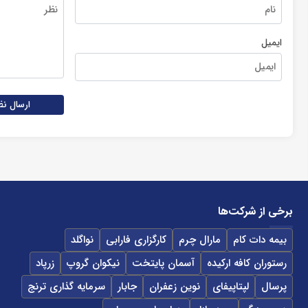
ایمیل
ارسال نظ
برخی از شرکت‌ها
بیمه دات کام
مارال چرم
کارگزاری فارابی
نواگلد
رستوران کافه ارکیده
آسمان پایتخت
نیکوان گروپ
زرپاد
پرسال
لپتاپیفای
نوین زعفران
جابار
سرمایه گذاری ترنج