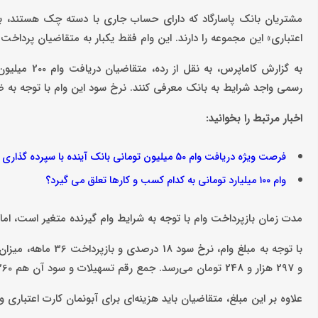
اعتباری» این مجموعه را دارند. این وام فقط یکبار به متقاضیان پرداخت
به گزارش کام
رسمی واجد شرایط به بانک معرفی کنند. نرخ سود این وام با توجه به ضریب برابری تسهی
اخبار مرتبط را بخوانید:
فرصت ویژه دریافت وام 50 میلیون تومانی بانک آینده با سپرده گذاری
وام ۱۰۰ میلیارد تومانی به کدام کسب و کارها تعلق می گیرد؟
مدت زمان بازپرداخت وام با توجه به شرایط وام گیرنده متغیر است، اما از 36 ماه بیشتر نمی‌ش
و 297 هزار و 248 تومان می‌رسد. جمع رقم تسهیلات و سود آن هم 260 میلیون و 297 هزار و 248 تومان خواهد شد.
علاوه بر این مبلغ، متقاضیان باید هزینه‌ای برای آبونمان کارت اعتباری و تشکیل پرونده 