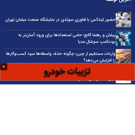
حضور ایندکس با فناوری سوئدی در نمایشگاه صنعت مبلمان تهران
پیلبان و رهنما کالج؛ حامی استعدادها برای ورود آسان‌تر به
بوت‌کمپ سوشال مدیا
واردات مستقیم از چین؛ چگونه حذف واسطه‌ها سود کسب‌وکارها
را افزایش می‌دهد؟
ترند ترین دستبندهای طلا برای تابستان؛ انتخابی ظریف و متفاوت
برای استایل‌های خاص
تبدیل قبوض آب، برق و گاز به اینترنت رایگان
سایت اینترنتی کاماپرس © کلیه حقوق متعلق به سایت اینترنتی کاماپرس است
طراحی سایت خبری و خبرگزاری آسام