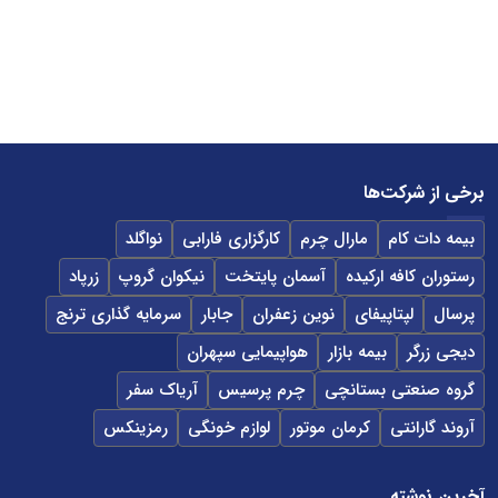
برخی از شرکت‌ها
بیمه دات کام
مارال چرم
کارگزاری فارابی
نواگلد
رستوران کافه ارکیده
آسمان پایتخت
نیکوان گروپ
زرپاد
پرسال
لپتاپیفای
نوین زعفران
جابار
سرمایه گذاری ترنج
دیجی زرگر
بیمه بازار
هواپیمایی سپهران
گروه صنعتی بستانچی
چرم پرسیس
آریاک سفر
آروند گارانتی
کرمان موتور
لوازم خونگی
رمزینکس
آخرین نوشته