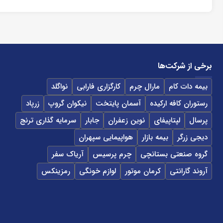
برخی از شرکت‌ها
بیمه دات کام
مارال چرم
کارگزاری فارابی
نواگلد
رستوران کافه ارکیده
آسمان پایتخت
نیکوان گروپ
زرپاد
پرسال
لپتاپیفای
نوین زعفران
جابار
سرمایه گذاری ترنج
دیجی زرگر
بیمه بازار
هواپیمایی سپهران
گروه صنعتی بستانچی
چرم پرسیس
آریاک سفر
آروند گارانتی
کرمان موتور
لوازم خونگی
رمزینکس