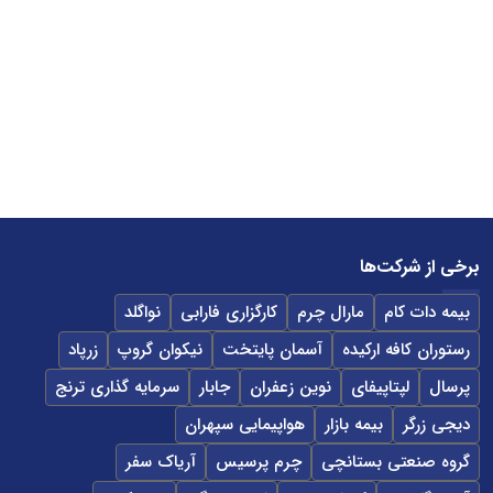
برخی از شرکت‌ها
بیمه دات کام
مارال چرم
کارگزاری فارابی
نواگلد
رستوران کافه ارکیده
آسمان پایتخت
نیکوان گروپ
زرپاد
پرسال
لپتاپیفای
نوین زعفران
جابار
سرمایه گذاری ترنج
دیجی زرگر
بیمه بازار
هواپیمایی سپهران
گروه صنعتی بستانچی
چرم پرسیس
آریاک سفر