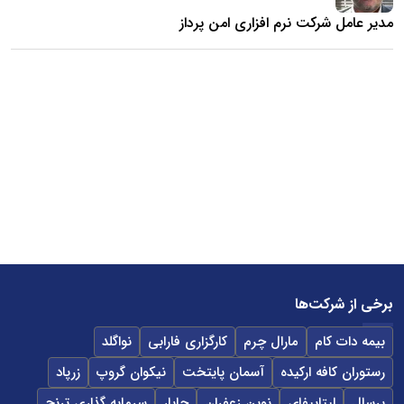
مدیر عامل شرکت نرم افزاری امن پرداز
برخی از شرکت‌ها
بیمه دات کام
مارال چرم
کارگزاری فارابی
نواگلد
رستوران کافه ارکیده
آسمان پایتخت
نیکوان گروپ
زرپاد
پرسال
لپتاپیفای
نوین زعفران
جابار
سرمایه گذاری ترنج