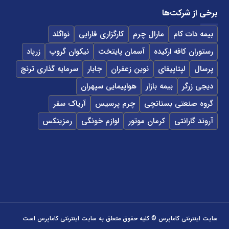
برخی از شرکت‌ها
بیمه دات کام
مارال چرم
کارگزاری فارابی
نواگلد
رستوران کافه ارکیده
آسمان پایتخت
نیکوان گروپ
زرپاد
پرسال
لپتاپیفای
نوین زعفران
جابار
سرمایه گذاری ترنج
دیجی زرگر
بیمه بازار
هواپیمایی سپهران
گروه صنعتی بستانچی
چرم پرسیس
آریاک سفر
آروند گارانتی
کرمان موتور
لوازم خونگی
رمزینکس
سایت اینترنتی کاماپرس © کلیه حقوق متعلق به سایت اینترنتی کاماپرس است