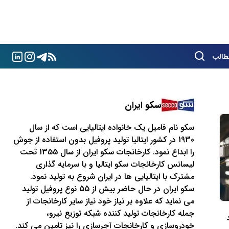
طالب
سكو ایران
سكو نام فاميل يك خانواده ايتاليايی است كه از سال
1930 در كشور ايتاليا توليد پروفيل بدون استفاده از جوش
را ابداع نمود. كارخانجات سكو ايران از سال 1355 تحت
ليسانس كارخانجات سكو ايتاليا و با سرمايه گذاری
مشترك با ايتاليايی ها در ايران شروع به توليد نمود.
سكو ايران در حال حاضر بيش از 55 نوع پروفيل توليد
می نمايد كه علاوه بر نياز خود نياز ساير كارخانجات از
جمله كارخانجات توليد كننده شبكه توزيع نيرو،
خودروسازی و كارخانجات آجرسازی را نيز تامين می كند.