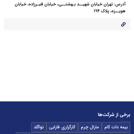
آدرس: تهران‌ خیابان شهیــد بـهشتــی‌، خیابان قنبـرزاده، خیابان
هویــزه، پلاک 194
برخی از شرکت‌ها
بیمه دات کام
مارال چرم
کارگزاری فارابی
نواگلد