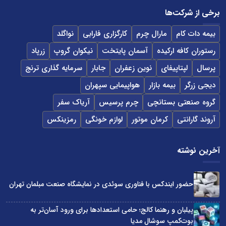
برخی از شرکت‌ها
بیمه دات کام
مارال چرم
کارگزاری فارابی
نواگلد
رستوران کافه ارکیده
آسمان پایتخت
نیکوان گروپ
زرپاد
پرسال
لپتاپیفای
نوین زعفران
جابار
سرمایه گذاری ترنج
دیجی زرگر
بیمه بازار
هواپیمایی سپهران
گروه صنعتی بستانچی
چرم پرسیس
آریاک سفر
آروند گارانتی
کرمان موتور
لوازم خونگی
رمزینکس
آخرین نوشته
حضور ایندکس با فناوری سوئدی در نمایشگاه صنعت مبلمان تهران
پیلبان و رهنما کالج؛ حامی استعدادها برای ورود آسان‌تر به
بوت‌کمپ سوشال مدیا