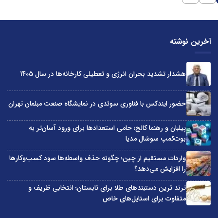
آخرین نوشته
هشدار تشدید بحران انرژی و تعطیلی کارخانه‌ها در سال 1405
حضور ایندکس با فناوری سوئدی در نمایشگاه صنعت مبلمان تهران
پیلبان و رهنما کالج؛ حامی استعدادها برای ورود آسان‌تر به
بوت‌کمپ سوشال مدیا
واردات مستقیم از چین؛ چگونه حذف واسطه‌ها سود کسب‌وکارها
را افزایش می‌دهد؟
ترند ترین دستبندهای طلا برای تابستان؛ انتخابی ظریف و
متفاوت برای استایل‌های خاص