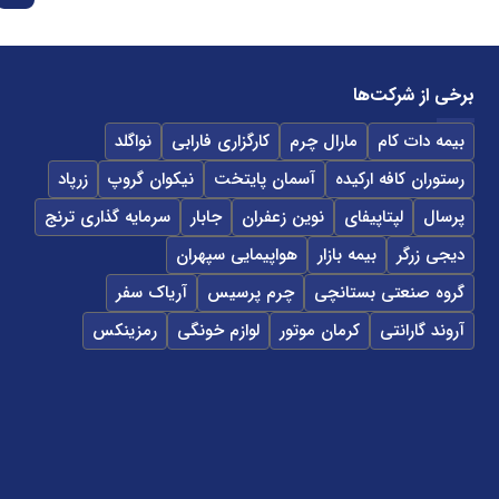
برخی از شرکت‌ها
بیمه دات کام
مارال چرم
کارگزاری فارابی
نواگلد
رستوران کافه ارکیده
آسمان پایتخت
نیکوان گروپ
زرپاد
پرسال
لپتاپیفای
نوین زعفران
جابار
سرمایه گذاری ترنج
دیجی زرگر
بیمه بازار
هواپیمایی سپهران
گروه صنعتی بستانچی
چرم پرسیس
آریاک سفر
آروند گارانتی
کرمان موتور
لوازم خونگی
رمزینکس