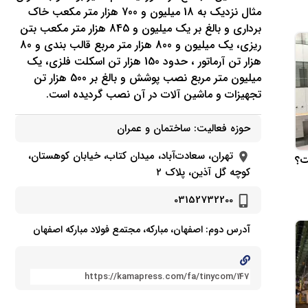
مثال نزدیك به 18 میلیون و 700 هزار متر مكعب خاك
برداری و بالغ بر یك میلیون و 845 هزار متر مكعب بتن
ریزی، یك میلیون و 800 هزار متر مربع قالب بندی و 80
هزار تن آرماتور ، حدود 150 هزار تن اسكلت فلزی، یك
میلیون متر مربع نصب پوشش و بالغ بر 500 هزار تن
تجهیزات و ماشین آلات در آن نصب گردیده است.
حوزه فعالیت:
ساختمان و عمران
تهران، سعادت‌آباد، میدان کتاب، خیابان کوهستان،
ت؟
کوچه گل آذین، پلاک ۲
03152732200
آدرس دوم: اصفهان، مبارکه، مجتمع فولاد مبارکه اصفهان