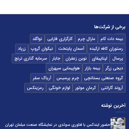
برخی از شرکت‌ها
بیمه دات کام
مارال چرم
کارگزاری فارابی
نواگلد
رستوران کافه ارکیده
آسمان پایتخت
نیکوان گروپ
زرپاد
پرسال
لپتاپیفای
نوین زعفران
جابار
سرمایه گذاری ترنج
دیجی زرگر
بیمه بازار
هواپیمایی سپهران
گروه صنعتی بستانچی
چرم پرسیس
آریاک سفر
آروند گارانتی
کرمان موتور
لوازم خونگی
رمزینکس
آخرین نوشته
حضور ایندکس با فناوری سوئدی در نمایشگاه صنعت مبلمان تهران