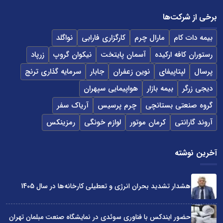
برخی از شرکت‌ها
بیمه دات کام
مارال چرم
کارگزاری فارابی
نواگلد
رستوران کافه ارکیده
آسمان پایتخت
نیکوان گروپ
زرپاد
پرسال
لپتاپیفای
نوین زعفران
جابار
سرمایه گذاری ترنج
دیجی زرگر
بیمه بازار
هواپیمایی سپهران
گروه صنعتی بستانچی
چرم پرسیس
آریاک سفر
آروند گارانتی
کرمان موتور
لوازم خونگی
رمزینکس
آخرین نوشته
هشدار تشدید بحران انرژی و تعطیلی کارخانه‌ها در سال 1405
حضور ایندکس با فناوری سوئدی در نمایشگاه صنعت مبلمان تهران