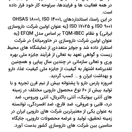
در همه فعالیت ها و فرایندها، سرلوحه کار خود قرار داده
است.
در این راستا، استانداردهای OHSAS 18001, ISO 14001,
ISO 9001 و ISO 17025 (به عنوان اولین شرکت داروسازی
ایرانی) و نظام TQM-IBEC بر اساس مدل EFQM (به
عنوان اولین شرکت داروسازی در خاورمیانه) در شرکت
استقرار داده شد و جوایز متعددی از نمایشگاه های محیط
زیست و گواهی تعهد به تعالی از فرآیند جایزه ملی بهره
وری و تعالی سازمانی در چندین سال پیاپی و همچنین
تقدیرنامه اشتهار به کیفیت از جایزه ملی کیفیت غذا، دارو
و بهداشت ایران و … کسب گردید.
امروزه پارس دارو با پشتوانه بیش از نیم قرن تجربه و با
تولید بیش از 60 نوع محصول دارویی مختلف در زمینه
های آنتی بیوتیک، آنتی باکتریال، آنتی ویروس، ضد
درد، قلبی و عروقی، ضد قارچ، ضد افسردگی، توانسته
به عنوان یکی از معتبرترین شرکت های دارویی ایران در
زمینه تحقیق، تولید و عرضه محصولات دارویی، جایگاه
مناسبی بین شرکت های داروسازی کشور بدست آورد.