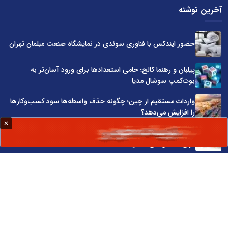
آخرین نوشته
حضور ایندکس با فناوری سوئدی در نمایشگاه صنعت مبلمان تهران
پیلبان و رهنما کالج؛ حامی استعدادها برای ورود آسان‌تر به
بوت‌کمپ سوشال مدیا
واردات مستقیم از چین؛ چگونه حذف واسطه‌ها سود کسب‌وکارها
را افزایش می‌دهد؟
ترند ترین دستبندهای طلا برای تابستان؛ انتخابی ظریف و متفاوت
برای استایل‌های خاص
تبدیل قبوض آب، برق و گاز به اینترنت رایگان
سایت اینترنتی کاماپرس © کلیه حقوق متعلق به سایت اینترنتی کاماپرس است