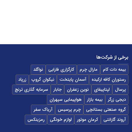
برخی از شرکت‌ها
بیمه دات کام
مارال چرم
کارگزاری فارابی
نواگلد
رستوران کافه ارکیده
آسمان پایتخت
نیکوان گروپ
زرپاد
پرسال
لپتاپیفای
نوین زعفران
جابار
سرمایه گذاری ترنج
دیجی زرگر
بیمه بازار
هواپیمایی سپهران
گروه صنعتی بستانچی
چرم پرسیس
آریاک سفر
آروند گارانتی
کرمان موتور
لوازم خونگی
رمزینکس